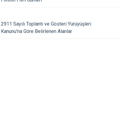
Kınık
Torbalı
Kiraz
Urla
27.07.2026
2911 Sayılı Toplantı ve Gösteri Yürüyüşleri
Konak
Bayraklı
IMIZ SAYIN MURAT
KAYMAKAMIMIZ SA
Kanunu'na Göre Belirlenen Alanlar
U'NA HAYIRLI OLSUN
KARALOĞLU'NA HAY
Menderes
Karabağlar
ZİYARETİ