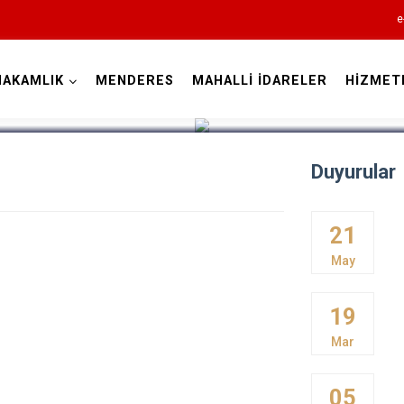
e
MAKAMLIK
MENDERES
MAHALLİ İDARELER
HİZMET
İzmir
Duyurular
21
Aliağa
May
Balçova
Bayındır
19
Bergama
Mar
Beydağ
Bornova
05