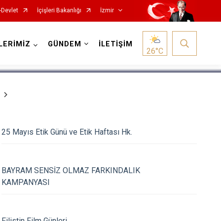
-Devlet
İçişleri Bakanlığı
İzmir
1
/
5
LERİMİZ
GÜNDEM
İLETİŞİM
26
°C
Foça
Menemen
25 Mayıs Etik Günü ve Etik Haftası Hk.
Gaziemir
Narlıdere
Güzelbahçe
Ödemiş
BAYRAM SENSİZ OLMAZ FARKINDALIK
Karaburun
Seferihisar
KAMPANYASI
Karşıyaka
Selçuk
Kemalpaşa
Tire
Filistin Film Günleri