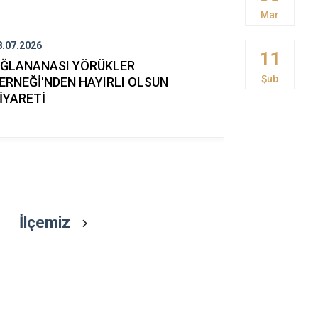
Buca
Mar
Çeşme
8.07.2026
27.07.2026
11
Çiğli
ĞLANANASI YÖRÜKLER
KAYMAKAM
Şub
ERNEĞİ'NDEN HAYIRLI OLSUN
KARALOĞL
Dikili
İYARETİ
ZİYARETİ
İlçemiz