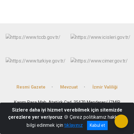
Resmi Gazete
Mevzuat
İzmir Valiliği
Kasım Paşa Mah. Atatürk Cad. 35470 Menderes/ İZMİR
Sizlere daha iyi hizmet verebilmek için sitemizde
(0 232) 782 14 44
çerezlere yer veriyoruz
🍪 Çerez politikamız hakkında
bilgi edinmek için
tıklayınız
Kabul et