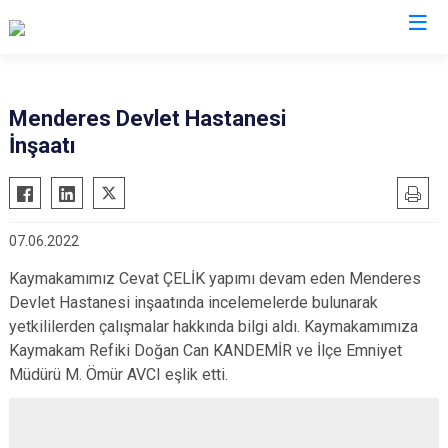
İzmir
Menderes Devlet Hastanesi
İnşaatı
Aliağa
Foça
Menemen
Balçova
Gaziemir
Narlıdere
Bayındır
Güzelbahçe
Ödemiş
07.06.2022
Bergama
Karaburun
Seferihisar
Kaymakamımız Cevat ÇELİK yapımı devam eden Menderes
Beydağ
Karşıyaka
Selçuk
Devlet Hastanesi inşaatında incelemelerde bulunarak
Bornova
Kemalpaşa
Tire
yetkililerden çalışmalar hakkında bilgi aldı. Kaymakamımıza
Buca
Kınık
Torbalı
Kaymakam Refiki Doğan Can KANDEMİR ve İlçe Emniyet
Çeşme
Müdürü M. Ömür AVCI eşlik etti.
Kiraz
Urla
Çiğli
Konak
Bayraklı
Dikili
Menderes
Karabağlar